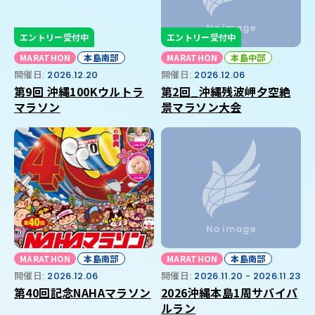
エントリー受付中
エントリー受付中
MARATHON
本島南部
MARATHON
本島中部
開催日:
2026.12.20
開催日:
2026.12.06
第9回 沖縄100Kウルトラ
第2回_沖縄残波岬夕空絶
マラソン
景マラソン大会
MARATHON
本島南部
MARATHON
本島南部
開催日:
2026.12.06
開催日:
2026.11.20 - 2026.11.23
第40回記念NAHAマラソン
2026沖縄本島1周サバイバ
ルラン