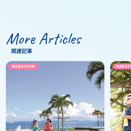
More Articles
関連記事
MARATHON
MARAT