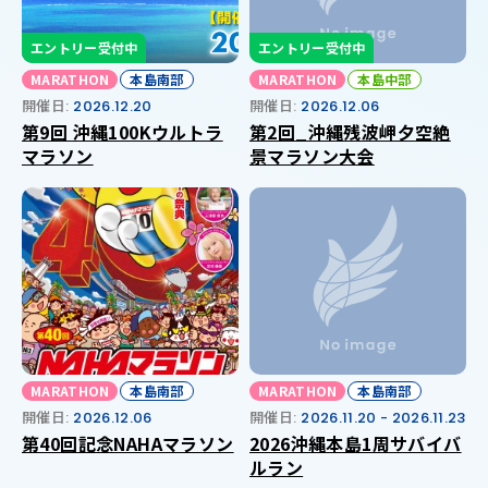
エントリー受付中
エントリー受付中
MARATHON
本島南部
MARATHON
本島中部
開催日:
2026.12.20
開催日:
2026.12.06
第9回 沖縄100Kウルトラ
第2回_沖縄残波岬夕空絶
マラソン
景マラソン大会
MARATHON
本島南部
MARATHON
本島南部
開催日:
2026.12.06
開催日:
2026.11.20 - 2026.11.23
第40回記念NAHAマラソン
2026沖縄本島1周サバイバ
ルラン