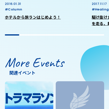
2016.01.31
2017.11.17
#Column
#Healing
ホテルから旅ランはじめよう！
駆け抜け
を走る、
More Events
関連イベント