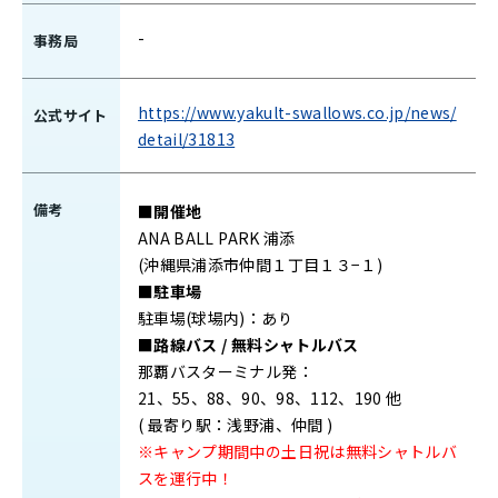
-
事務局
https://www.yakult-swallows.co.jp/news/
公式サイト
detail/31813
備考
■開催地
ANA BALL PARK 浦添
(沖縄県浦添市仲間１丁目１３−１)
■駐車場
駐車場(球場内)：あり
■路線バス / 無料シャトルバス
那覇バスターミナル発：
21、55、88、90、98、112、190 他
( 最寄り駅：浅野浦、仲間 )
※キャンプ期間中の土日祝は無料シャトルバ
スを運行中！