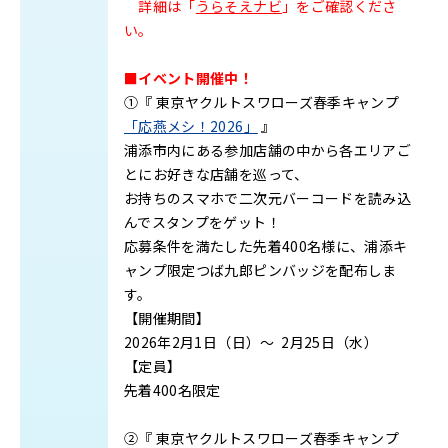
詳細は「
うらそえナビ
」をご確認くださ
い。
■イベント開催中！
①『 東京ヤクルトスワローズ春季キャンプ
「応燕メシ！2026」
』
浦添市内にある参加店舗の中から各エリアご
とにお好きな店舗を巡って、
お持ちのスマホで二次元バーコードを読み込
んでスタンプをゲット！
応募条件を満たした先着400名様に、浦添キ
ャンプ限定つば九郎ピンバッジを配布しま
す。
【開催期間】
2026年2月1日（日）～ 2月25日（水）
【定員】
先着400名限定
②『 東京ヤクルトスワローズ春季キャンプ