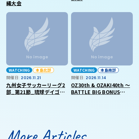
縄大会
WATCHING
本島北部
WATCHING
本島南部
開催日:
2026.11.21
開催日:
2026.11.14
九州女子サッカーリーグ2
OZ30th & OZAKI40th ～
部_第21節_琉球デイゴス
BATTLE BIG BONUS
_VS_福岡大学
2026 in OKINAWA～
More Articles