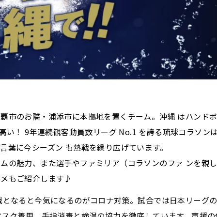
覇市のお隣・浦添市に本拠地を置くチーム。沖縄 はハンド
い！ 9年連続観客動員数リーグ No.1 を誇る琉球コラソン
言葉に今シーズン も熱戦を繰り広げています。
ムの魅力、また選手やファミリア（コラソンのファ ンを親
ルメもご紹介します♪
戦となると今気になるのがコロナ対策。試合では日本リーグ
マスク着用、手指消毒と検温の協力を徹底しています。声援の