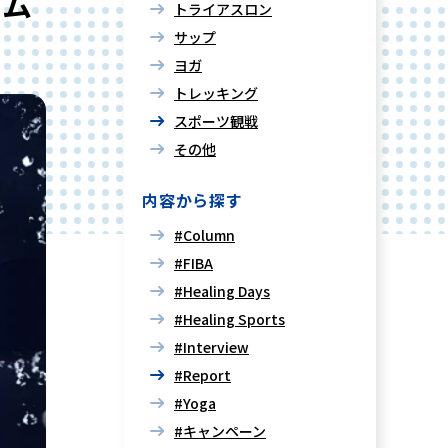
ーム
トライアスロン
サップ
ヨガ
トレッキング
スポーツ観戦
その他
内容から探す
#Column
#FIBA
#Healing Days
#Healing Sports
#Interview
#Report
#Yoga
#キャンペーン