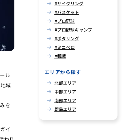
#サイクリング
#バスケット
#プロ野球
#プロ野球キャンプ
#ポタリング
#ミニベロ
#観戦
エリアから探す
ボール
北部エリア
は地域
中部エリア
南部エリア
しみを
離島エリア
のガイ
代わり