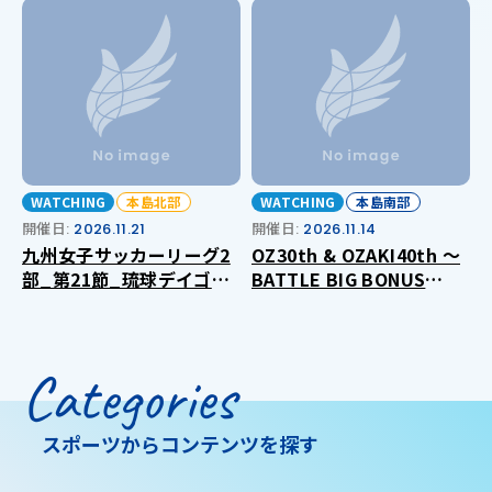
WATCHING
本島北部
WATCHING
本島南部
開催日:
2026.11.21
開催日:
2026.11.14
九州女子サッカーリーグ2
OZ30th & OZAKI40th ～
部_第21節_琉球デイゴス
BATTLE BIG BONUS
_VS_福岡大学
2026 in OKINAWA～
Categories
スポーツからコンテンツを探す