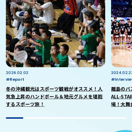
2026.02.02
2024.02.2
#Report
#Intervi
冬の沖縄観光はスポーツ観戦がオススメ！人
離島のバス
気急上昇のハンドボール＆地元グルメを堪能
ALL-S
するスポーツ旅！
場！大舞