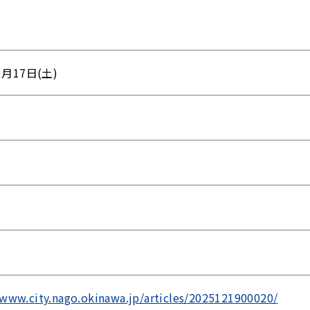
1月17日(土)
/www.city.nago.okinawa.jp/articles/2025121900020/