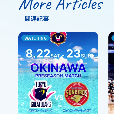
More Articles
関連記事
WATCHING