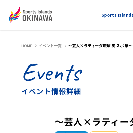
Sports Isla
HOME
イベント一覧
～芸人×ラティーダ琉球 笑 スポ 祭～
Events
ALL
MARATHON
全てのスポーツ
マラソン
イベント情報詳細
～芸人×ラティーダ