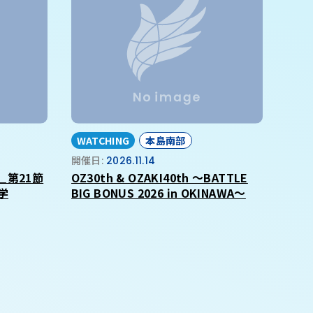
WATCHING
本島南部
開催日:
2026.11.14
_第21節
OZ30th & OZAKI40th ～BATTLE
学
BIG BONUS 2026 in OKINAWA～