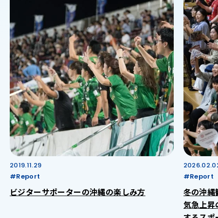
2019.11.29
2026.02.0
#Report
#Report
ビジターサポーターの沖縄の楽しみ方
冬の沖縄
気急上昇
するスポ