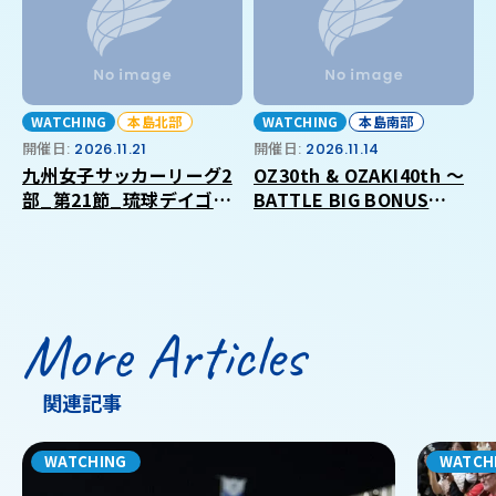
WATCHING
本島北部
WATCHING
本島南部
開催日:
2026.11.21
開催日:
2026.11.14
九州女子サッカーリーグ2
OZ30th & OZAKI40th ～
部_第21節_琉球デイゴス
BATTLE BIG BONUS
_VS_福岡大学
2026 in OKINAWA～
More Articles
関連記事
WATCHING
WATCH