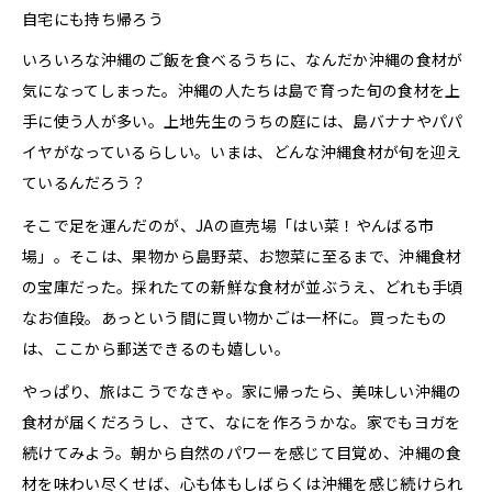
自宅にも持ち帰ろう
いろいろな沖縄のご飯を食べるうちに、なんだか沖縄の食材が
気になってしまった。沖縄の人たちは島で育った旬の食材を上
手に使う人が多い。上地先生のうちの庭には、島バナナやパパ
イヤがなっているらしい。いまは、どんな沖縄食材が旬を迎え
ているんだろう？
そこで足を運んだのが、JAの直売場「はい菜！やんばる市
場」。そこは、果物から島野菜、お惣菜に至るまで、沖縄食材
の宝庫だった。採れたての新鮮な食材が並ぶうえ、どれも手頃
なお値段。あっという間に買い物かごは一杯に。買ったもの
は、ここから郵送できるのも嬉しい。
やっぱり、旅はこうでなきゃ。家に帰ったら、美味しい沖縄の
食材が届くだろうし、さて、なにを作ろうかな。家でもヨガを
続けてみよう。朝から自然のパワーを感じて目覚め、沖縄の食
材を味わい尽くせば、心も体もしばらくは沖縄を感じ続けられ