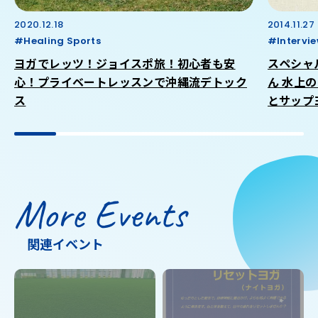
2020.12.18
2014.11.27
#Healing Sports
#Intervi
ヨガでレッツ！ジョイスポ旅！初心者も安
スペシャ
心！プライベートレッスンで沖縄流デトック
ん 水上
ス
とサップ
More Events
関連イベント