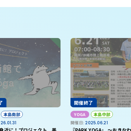
了
開催終了
本島南部
YOGA
本島中部
26.01.31
開催日:
2025.06.21
身近に！プロジェクト 美
『PARK YOGA』 ～おきなわ国際ヨガ