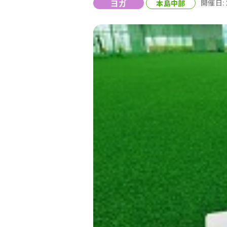
ヨガ
本島中部
開催日: