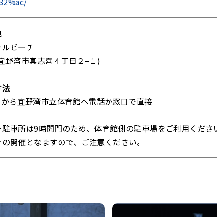
82%ac/
地
カルビーチ
宜野湾市真志喜４丁目２−１)
方法
(月)から宜野湾市立体育館へ電話か窓口で直接
チ駐車所は9時開門のため、体育館側の駐車場をご利用くださ
での開催となますので、ご注意ください。