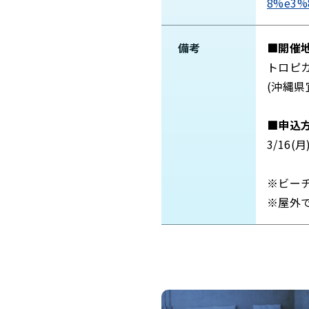
8%e3%
備考
■開催
トロピ
(沖縄県
■申込
3/16
※ビー
※屋外