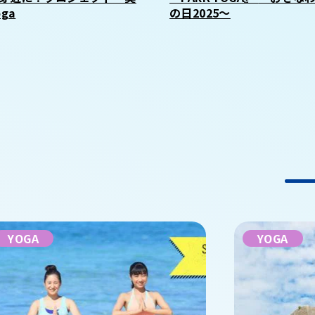
ga
の日2025～
YOGA
YOGA