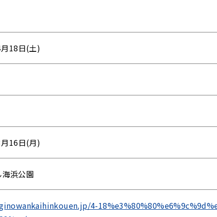
4月18日(土)
3月16日(月)
ん海浜公園
//ginowankaihinkouen.jp/4-18%e3%80%80%e6%9c%9