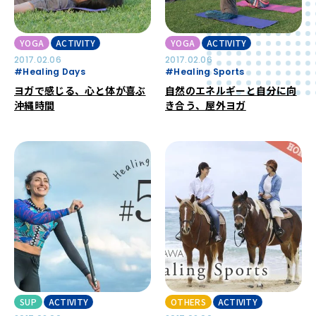
YOGA
ACTIVITY
YOGA
ACTIVITY
2017.02.06
2017.02.06
#Healing Days
#Healing Sports
ヨガで感じる、心と体が喜ぶ
自然のエネルギーと自分に向
沖縄時間
き合う、屋外ヨガ
SUP
ACTIVITY
OTHERS
ACTIVITY