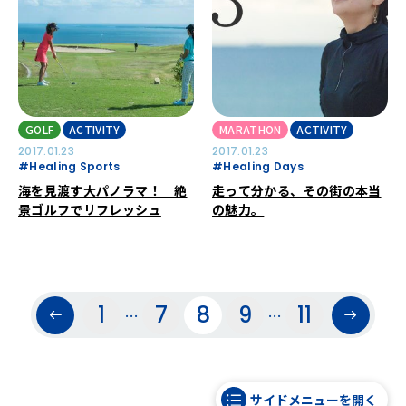
GOLF
ACTIVITY
MARATHON
ACTIVITY
2017.01.23
2017.01.23
#Healing Sports
#Healing Days
海を見渡す大パノラマ！ 絶
走って分かる、その街の本当
景ゴルフでリフレッシュ
の魅力。
1
7
8
9
11
…
…
サイドメニューを開く