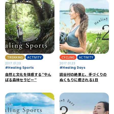
TREKKING
ACTIVITY
CYCLING
ACTIVITY
2017.01.23
2017.01.23
#Healing Sports
#Healing Days
自然と文化を体感する”やん
読谷村の絶景と、手づくりの
ばる森林セラピー”
ぬくもりに癒される1日