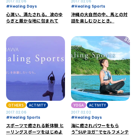
2017.02.06
2017.02.06
#Healing Days
#Healing Sports
心潤い、満たされる。波のゆ
沖縄の大自然の中、馬との対
らぎと厳かな地に包まれて
話を楽しむひととき。
OTHERS
ACTIVITY
YOGA
ACTIVITY
2017.02.06
2017.02.02
#Healing Sports
#Healing Days
スポーツで癒される新体験 ヒ
海に癒されパワーをもら
ーリングスポーツをはじめよ
う”SUPヨガ”でセルフメンテ