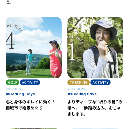
う。
GOLF
ACTIVITY
TREKKING
ACTIVITY
2017.01.23
2017.01.23
#Healing Days
#Healing Days
心と身体のキレイに効く！
よりディープな”祈りの島”の
南城市で絶景めぐり
懐へ、一歩踏み込み、おじゃ
まします。