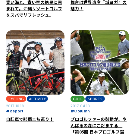
青い海と、青い空の絶景に囲
舞台は世界遺産『城ヨガ』の
まれて。沖縄リゾートゴルフ
魅力！
＆スパでリフレッシュ。
CYCLING
ACTIVITY
GOLF
SPORTS
2017.10.18
2017.04.13
#Report
#Column
自転車で那覇まち巡り！
プロゴルファーの鼓動が、や
んばるの森にこだまする
「第85回 日本プロゴルフ選手