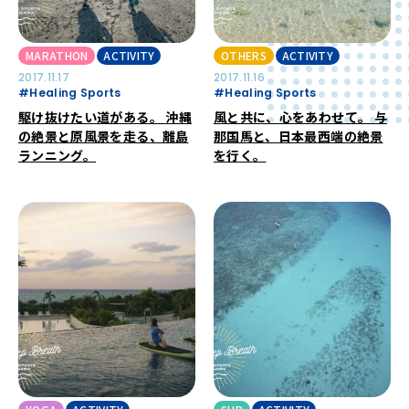
MARATHON
ACTIVITY
OTHERS
ACTIVITY
2017.11.17
2017.11.16
#Healing Sports
#Healing Sports
駆け抜けたい道がある。 沖縄
風と共に、心をあわせて。 与
の絶景と原風景を走る、離島
那国馬と、日本最西端の絶景
ランニング。
を行く。