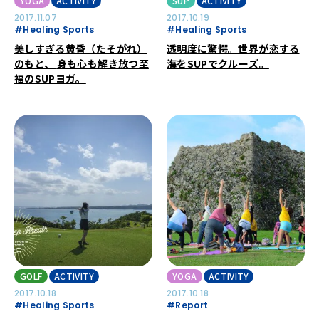
YOGA
ACTIVITY
SUP
ACTIVITY
2017.11.07
2017.10.19
#Healing Sports
#Healing Sports
美しすぎる黄昏（たそがれ）
透明度に驚愕。世界が恋する
のもと、 身も心も解き放つ至
海をSUPでクルーズ。
福のSUPヨガ。
GOLF
ACTIVITY
YOGA
ACTIVITY
2017.10.18
2017.10.18
#Healing Sports
#Report