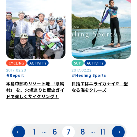
CYCLING
ACTIVITY
SUP
ACTIVITY
2017.02.23
2017.02.22
#Report
#Healing Sports
本島中部のリゾート地 「恩納
目指すはニライカナイ!? 聖
村」 を、穴場巡りと歴史ガイ
なる海をクルーズ
ドで楽しくサイクリング！
1
6
7
8
11
…
…