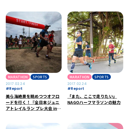
権大会 日清カップヌードル
杯」へ行こう！
MARATHON
SPORTS
MARATHON
SPORTS
2017.02.24
2017.02.24
#Report
#Report
美ら海絶景を眺めつつオフロ
「また、ここで走りたい」
ードを行く！『全日本ジュニ
NAGOハーフマラソンの魅力
アトレイルラン プレ大会 in
石垣島オーシャンビュートレ
イルラン＆ウォーク』