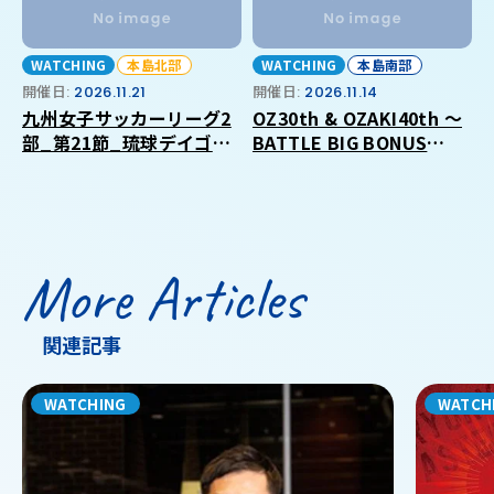
WATCHING
本島北部
WATCHING
本島南部
開催日:
2026.11.21
開催日:
2026.11.14
九州女子サッカーリーグ2
OZ30th & OZAKI40th ～
部_第21節_琉球デイゴス
BATTLE BIG BONUS
_VS_福岡大学
2026 in OKINAWA～
More Articles
関連記事
WATCHING
WATCH