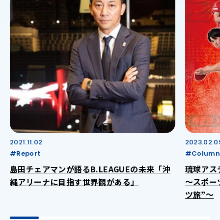
2021.11.02
2023.02.0
#Report
#Column
島田チェアマンが語るB.LEAGUEの未来「沖
琉球アス
縄アリーナに目指す世界観がある」
～スポー
ツ旅”～