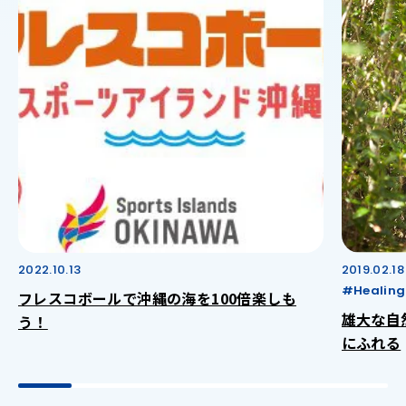
2022.10.13
2019.02.18
#Healing
フレスコボールで沖縄の海を100倍楽しも
雄大な自
う！
にふれる