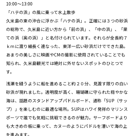
10:00～13:00
「ハテの浜」の風に乗って水上散歩
久米島の東の沖合に浮かぶ「ハテの浜」。正確には３つの砂浜
の総称で、久米島に近い方から「前の浜」、「中の浜」、「果
ての浜（奥の浜）」と名付けられています。それらが全長約７
ｋｍに渡り細長く連なった、東洋一広い砂浜だけでできた島。
あまりの美しさに映画やCMの撮影に使用されていることでも
知られ、久米島観光では絶対に外せないスポットのひとつで
す。
浅瀬を縫うように船を進めること約２０分、見渡す限りの白い
砂浜が現れました。透明度が高く、珊瑚礁に守られた穏やかな
海は、話題のスタンドアップパドルボード、通称「SUP（サッ
プ）」を楽しむのに最適な場所。SUPはハワイ発祥のマリンス
ポーツで誰でも気軽に挑戦できるのが魅力。サーフボードより
も大きめの板に乗って、カヌーのようにパドルを漕いで海の上
を進みます。