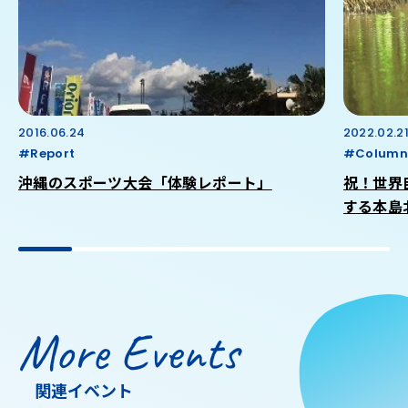
2016.06.24
2022.02.2
#Report
#Column
沖縄のスポーツ大会「体験レポート」
祝！世界
する本島
More Events
関連イベント