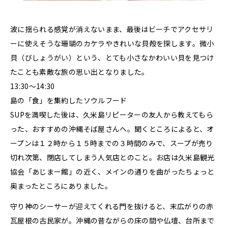
波に揺られる感覚が消えないまま、最後はビーチでアクセサリ
ーに使えそうな珊瑚のカケラやきれいな貝殻を探します。微小
貝（びしょうがい）という、とても小さなかわいい貝を見つけ
たことも素敵な旅の思い出となりました。
13:30～14:30
島の「食」を集約したソウルフード
SUPを満喫した後は、久米島リピーターの友人から教えてもら
った、おすすめの沖縄そば屋さんへ。聞くところによると、オ
ープンは１２時から１５時までの３時間のみで、スープが売り
切れ次第、閉店してしまう人気店とのこと。お店は久米島観光
協会「あじまー館」の近く、メインの通りを曲がったちょっと
奥まったところにありました。
守り神のシーサーが迎えてくれる門を抜けると、末広がりの赤
瓦屋根の古民家が。沖縄の昔ながらの床の間や仏壇、台所まで