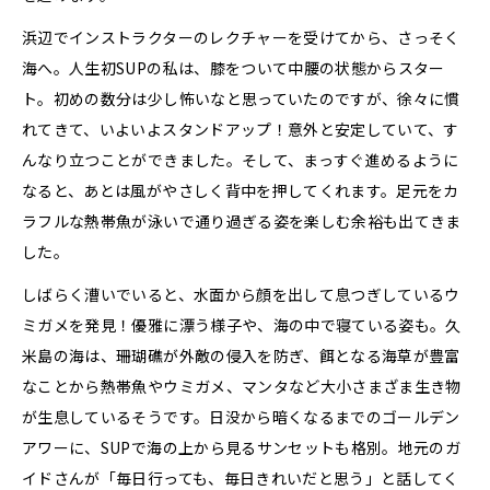
浜辺でインストラクターのレクチャーを受けてから、さっそく
海へ。人生初SUPの私は、膝をついて中腰の状態からスター
ト。初めの数分は少し怖いなと思っていたのですが、徐々に慣
れてきて、いよいよスタンドアップ！意外と安定していて、す
んなり立つことができました。そして、まっすぐ進めるように
なると、あとは風がやさしく背中を押してくれます。足元をカ
ラフルな熱帯魚が泳いで通り過ぎる姿を楽しむ余裕も出てきま
した。
しばらく漕いでいると、水面から顔を出して息つぎしているウ
ミガメを発見！優雅に漂う様子や、海の中で寝ている姿も。久
米島の海は、珊瑚礁が外敵の侵入を防ぎ、餌となる海草が豊富
なことから熱帯魚やウミガメ、マンタなど大小さまざま生き物
が生息しているそうです。日没から暗くなるまでのゴールデン
アワーに、SUPで海の上から見るサンセットも格別。地元のガ
イドさんが「毎日行っても、毎日きれいだと思う」と話してく