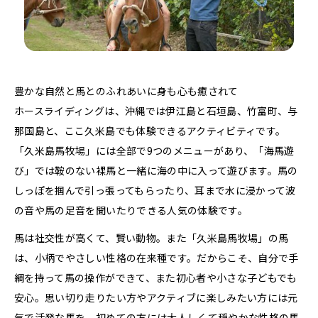
豊かな自然と馬とのふれあいに身も心も癒されて
ホースライディングは、沖縄では伊江島と石垣島、竹富町、与
那国島と、ここ久米島でも体験できるアクティビティです。
「久米島馬牧場」には全部で9つのメニューがあり、「海馬遊
び」では鞍のない裸馬と一緒に海の中に入って遊びます。馬の
しっぽを掴んで引っ張ってもらったり、耳まで水に浸かって波
の音や馬の足音を聞いたりできる人気の体験です。
馬は社交性が高くて、賢い動物。また「久米島馬牧場」の馬
は、小柄でやさしい性格の在来種です。だからこそ、自分で手
綱を持って馬の操作ができて、また初心者や小さな子どもでも
安心。思い切り走りたい方やアクティブに楽しみたい方には元
気で活発な馬を。初めての方には大人しくて穏やかな性格の馬