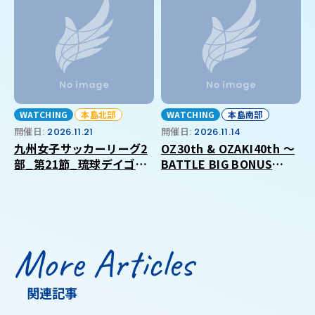
WATCHING
本島北部
WATCHING
本島南部
開催日:
2026.11.21
開催日:
2026.11.14
九州女子サッカーリーグ2
OZ30th & OZAKI40th ～
部_第21節_琉球デイゴス
BATTLE BIG BONUS
_VS_福岡大学
2026 in OKINAWA～
More Articles
関連記事