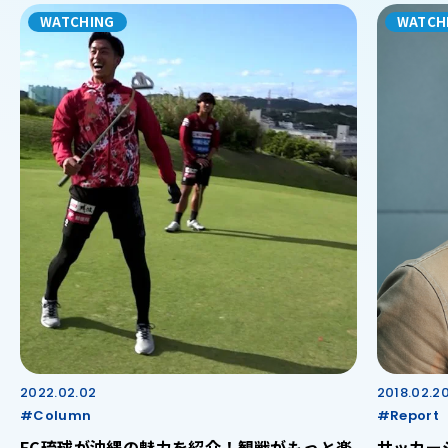
WATCHING
WATCH
2022.02.02
2018.02.2
#Column
#Report
FC琉球が沖縄の魅力を紹介！観戦がもっと楽
サッカー