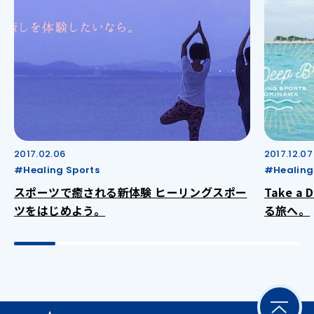
2017.02.06
2017.12.07
#Healing Sports
#Healing
スポーツで癒される新体験 ヒーリングスポー
Take a
ツをはじめよう。
る旅へ。