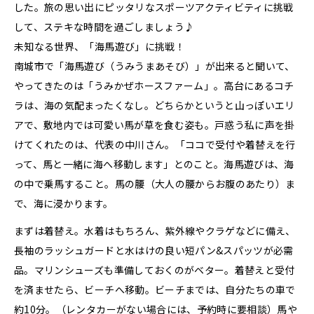
した。旅の思い出にピッタリなスポーツアクティビティに挑戦
して、ステキな時間を過ごしましょう♪
未知なる世界、「海馬遊び」に挑戦！
南城市で「海馬遊び（うみうまあそび）」が出来ると聞いて、
やってきたのは「うみかぜホースファーム」。高台にあるコチ
ラは、海の気配まったくなし。どちらかというと山っぽいエリ
アで、敷地内では可愛い馬が草を食む姿も。戸惑う私に声を掛
けてくれたのは、代表の中川さん。「ココで受付や着替えを行
って、馬と一緒に海へ移動します」とのこと。海馬遊びは、海
の中で乗馬すること。馬の腰（大人の腰からお腹のあたり）ま
で、海に浸かります。
まずは着替え。水着はもちろん、紫外線やクラゲなどに備え、
長袖のラッシュガードと水はけの良い短パン&スパッツが必需
品。マリンシューズも準備しておくのがベター。着替えと受付
を済ませたら、ビーチへ移動。ビーチまでは、自分たちの車で
約10分。（レンタカーがない場合には、予約時に要相談）馬や