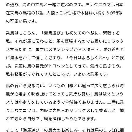
の通り、海の中で馬と一緒に遊ぶのです。ヨナグニウマは日本
在来馬８馬種の1種。人懐っこい性格で体格は小柄なのが特徴
の可愛い馬です。
乗馬はもちろん、「海馬遊び」も初めての体験に、緊張する
私。それが馬に伝わると、馬も緊張するのでお互いにリラック
スするために、まずはスキンシップからスタート。馬の首もと
に海水をかけて優しくさすり、「今日はよろしくね〜」とご挨
拶。次第に馬の目元がトロ〜ンとしてきて、気持ち良さそう。
私も緊張がほぐれてきたところで、いよいよ乗馬です。
馬の背から見る海は、いつもの目線とは違って広く感じられ海
風が心地よく吹き抜けてとっても気持ち良い！馬は泳ぐという
よりは小走りをしているようで全然怖くありません。上手に乗
りこなすコツは、内股に力を入れリラックスして乗ること。慣
れてきたら自分で手綱を操作したりもできます。
そして「海馬遊び」の最大のお楽しみ。それは馬のしっぽに掴