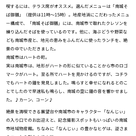
喫するには、テラス席がオススメ。選んだメニューは「南城そ
ば御膳」（提供は11時〜15時）。地産地消にこだわったメニュ
ー構成で、「南城そば御膳」には、南城市で取れたクレソンを
練り込んだそばを使っているのです。他に、海ぶどうや野菜な
ども南城市産と、地元の恵みをふんだんに使ったランチを、絶
景の中でいただきました。
南城市はハートの町。
実は南城市は、地形がハートの形に似ていることから市のロゴ
マークがハート。至る所でハートを見かけるのですが、コチラ
でもハートの鐘を発見しました。鳴らすと幸せになれるとのこ
とでしたので早速私も鳴らし、南城の空に鐘の音を響かせまし
た。♪カーン、コーン♪
絶景を満喫できる展望台や南城市のキャラクター「なんじぃ」
の入り口でのお出迎えと、記念撮影スポットもいっぱいの南城
市地域物産館。ちなみに「なんじぃ」の豊かなヒゲは、逆さま