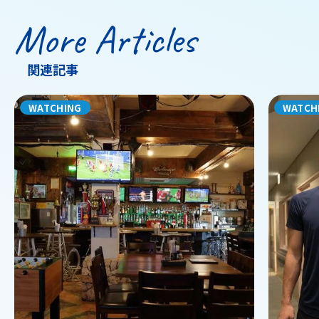
More Articles
関連記事
WATCHING
WATCH