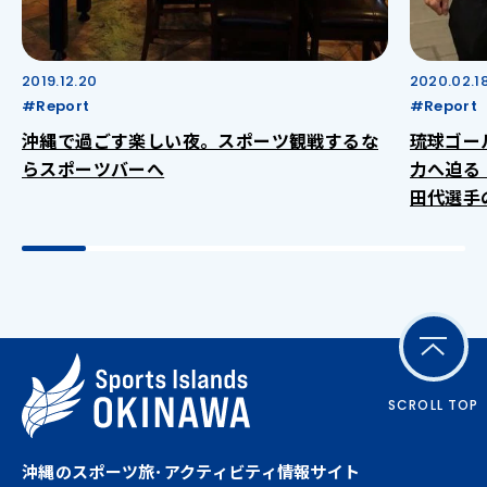
2019.12.20
2020.02.1
#Report
#Report
沖縄で過ごす楽しい夜。スポーツ観戦するな
琉球ゴー
らスポーツバーへ
力へ迫る
田代選手
SCROLL TOP
沖縄のスポーツ旅･アクティビティ情報サイト