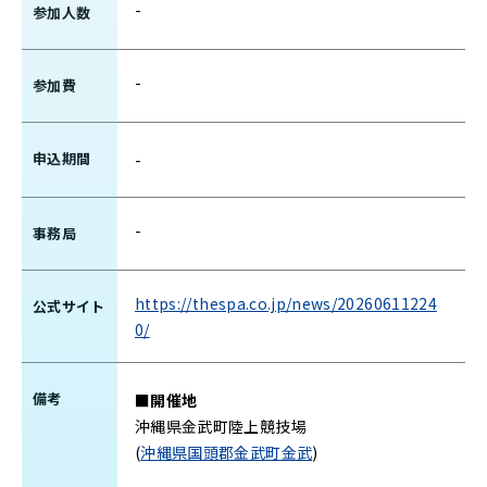
-
参加人数
-
参加費
申込期間
-
-
事務局
https://thespa.co.jp/news/20260611224
公式サイト
0/
備考
■開催地
沖縄県金武町陸上競技場
(
沖縄県国頭郡金武町金武
)