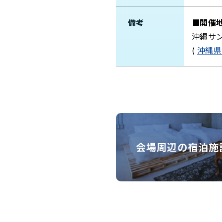
備考
■開催
沖縄サ
(
沖縄県
会場周辺の宿泊施