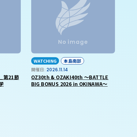
WATCHING
本島南部
開催日:
2026.11.14
_第21節
OZ30th & OZAKI40th ～BATTLE
学
BIG BONUS 2026 in OKINAWA～