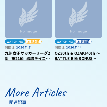
WATCHING
本島北部
WATCHING
本島南部
開催日:
2026.11.21
開催日:
2026.11.14
九州女子サッカーリーグ2
OZ30th & OZAKI40th ～
部_第21節_琉球デイゴス
BATTLE BIG BONUS
_VS_福岡大学
2026 in OKINAWA～
More Articles
関連記事