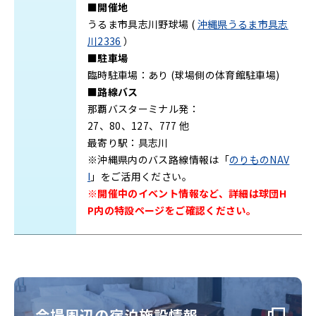
■開催地
うるま市具志川野球場 (
沖縄県うるま市具志
川2336
）
■駐車場
臨時駐車場：あり (球場側の体育館駐車場)
■路線バス
那覇バスターミナル発：
27、80、127、777 他
最寄り駅：具志川
※沖縄県内のバス路線情報は「
のりものNAV
I
」をご活用ください。
※開催中のイベント情報など、詳細は球団H
P内の特設ページをご確認ください。
会場周辺の宿泊施設情報