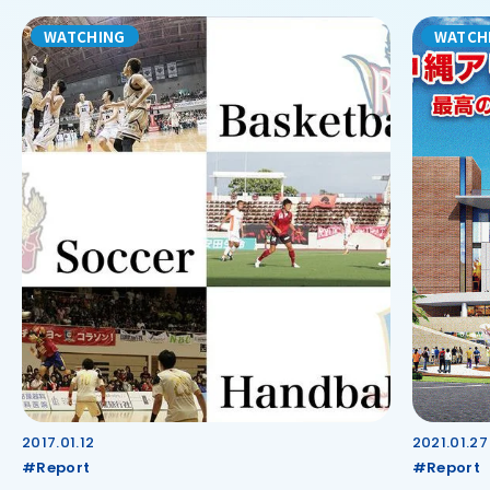
WATCHING
WATCH
2017.01.12
2021.01.27
#Report
#Report