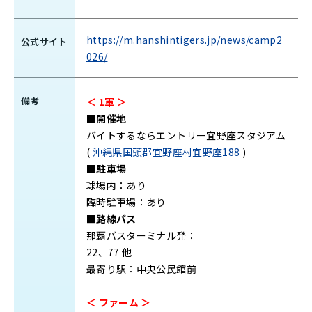
https://m.hanshintigers.jp/news/camp2
公式サイト
026/
備考
＜ 1軍 ＞
■開催地
バイトするならエントリー宜野座スタジアム
(
沖縄県国頭郡宜野座村宜野座188
)
■駐車場
球場内：あり
臨時駐車場：あり
■路線バス
那覇バスターミナル発：
22、77 他
最寄り駅：中央公民館前
＜ ファーム ＞