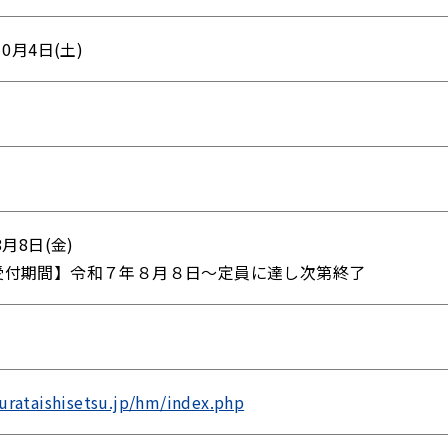
10月4日(土)
8月8日(金)
受付期間】令和７年８月８日～定員に達し次第終了
/urataishisetsu.jp/hm/index.php