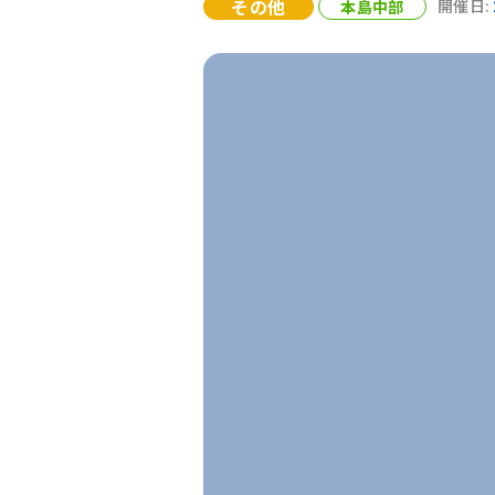
その他
本島中部
開催日: