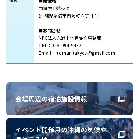
備考
■開催地
西崎陸上競技場
(沖縄県糸満市西崎町３丁目１)
■お問合せ
NPO法人糸満市体育協会事務局
TEL：098-994-5432
Email：itoman.takyou@gmail.com
会場周辺の宿泊施設情報
イベント開催月の沖縄の気候や