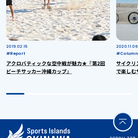
2019.02.15
2020.11.06
#Report
#Column
アクロバティックな空中戦が魅力★『第2回
サイクリ
ビーチサッカー沖縄カップ』
で楽しむ