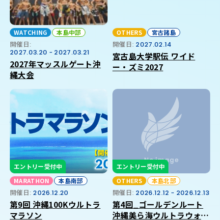
WATCHING
本島中部
OTHERS
宮古諸島
開催日:
開催日:
2027.02.14
2027.03.20 - 2027.03.21
宮古島大学駅伝 ワイド
2027年マッスルゲート沖
ー・ズミ2027
縄大会
エントリー受付中
エントリー受付中
MARATHON
本島南部
OTHERS
本島北部
開催日:
2026.12.20
開催日:
2026.12.12 - 2026.12.13
第9回 沖縄100Kウルトラ
第4回_ゴールデンルート
マラソン
沖縄美ら海ウルトラウォー