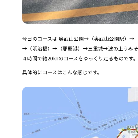
今日のコースは 奥武山公園→（奥武山公園駅）→
→（明治橋）→（那覇港）→三重城→波の上うみ
４時間で約20㎞のコースをゆっくり走るものです
具体的にコースはこんな感じです。