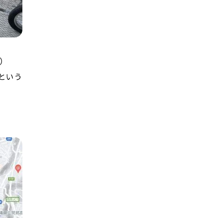
）
という