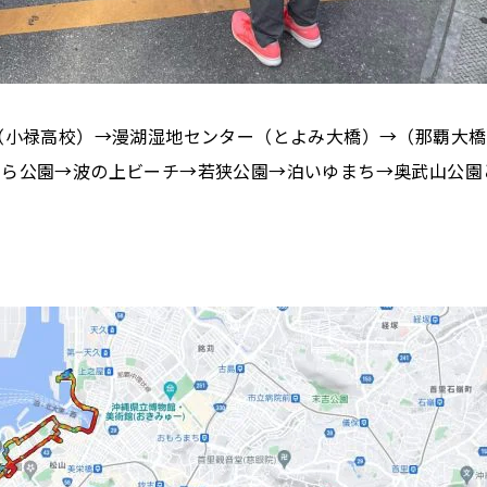
（小禄高校）→漫湖湿地センター（とよみ大橋）→（那覇大橋
そら公園→波の上ビーチ→若狭公園→泊いゆまち→奥武山公園
。