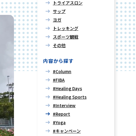
トライアスロン
サップ
ヨガ
トレッキング
スポーツ観戦
その他
内容から探す
#Column
#FIBA
#Healing Days
#Healing Sports
#Interview
#Report
#Yoga
#キャンペーン