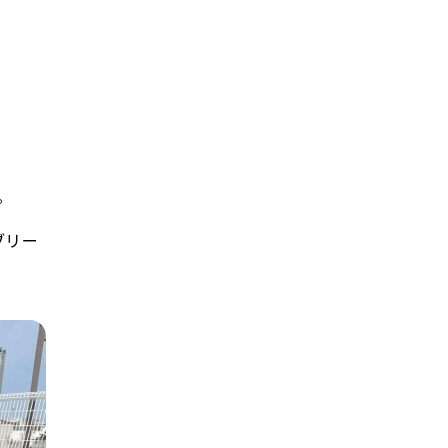
。
。
ブリー