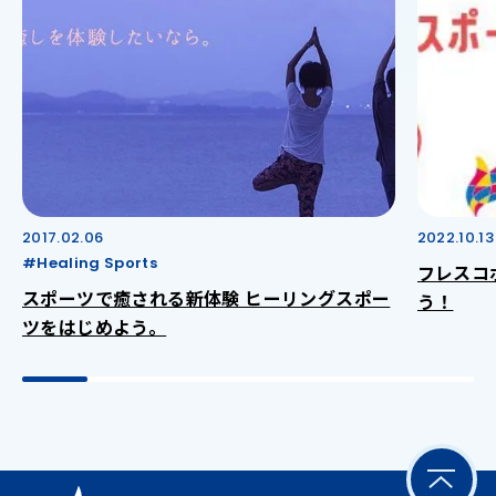
2017.02.06
2022.10.13
#Healing Sports
フレスコ
スポーツで癒される新体験 ヒーリングスポー
う！
ツをはじめよう。