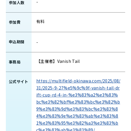
-
参加人数
有料
参加費
申込期間
-
【主催者】Vanish Tail
事務局
https://multifield-okinawa.com/2025/08/
公式サイト
31/2025-9-27%e5%9c%9f-vanish-tail-dr
ift-cup-rd-4-in-%e3%83%a2%e3%83%
bc%e3%82%bf%e3%83%bc%e3%82%b
9%e3%83%9d%e3%83%bc%e3%83%8
4%e3%83%9e%e3%83%ab%e3%83%8
1%e3%83%95%e3%82%a3%e3%83%b
c%e3%83%ab%e3%83%89/