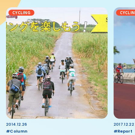
CYCLING
CYCLI
2014.12.26
2017.12.22
#Column
#Report