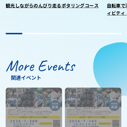
観光しながらのんびり走るポタリングコース
自転車で
ィビティ「
More Events
関連イベント