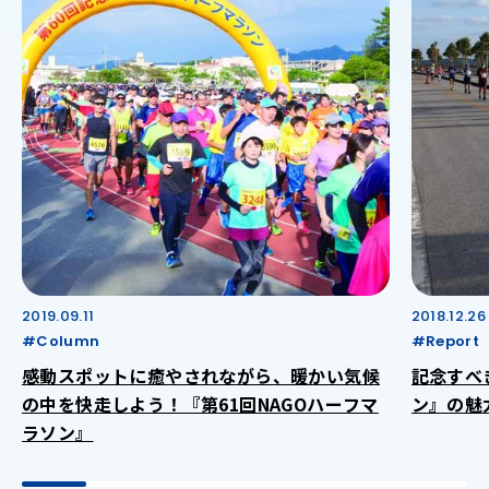
2019.09.11
2018.12.26
#Column
#Report
感動スポットに癒やされながら、暖かい気候
記念すべ
の中を快走しよう！『第61回NAGOハーフマ
ン』の魅
ラソン』