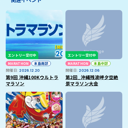
エントリー受付中
エントリー受付中
MARATHON
本島南部
MARATHON
本島中部
開催日:
2026.12.20
開催日:
2026.12.06
第9回 沖縄100Kウルトラ
第2回_沖縄残波岬夕空絶
マラソン
景マラソン大会