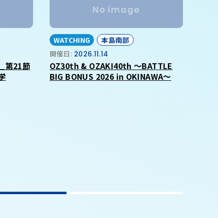
WATCHING
本島南部
開催日:
2026.11.14
_第21節
OZ30th & OZAKI40th ～BATTLE
学
BIG BONUS 2026 in OKINAWA～