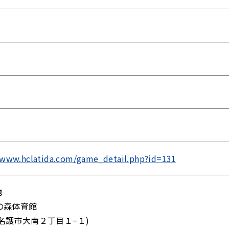
/www.hclatida.com/game_detail.php?id=131
地
の森体育館
名護市大南２丁目１−１)