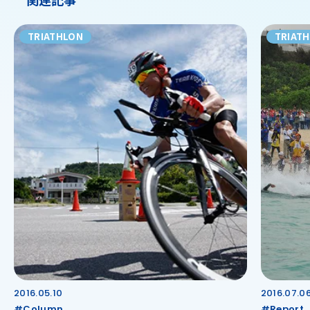
TRIATHLON
TRIAT
2016.05.10
2016.07.0
#Column
#Report