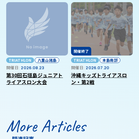
開催終了
TRIATHLON
八重山諸島
TRIATHLON
本島南部
開催日:
2026.08.23
開催日:
2026.07.20
第30回石垣島ジュニアト
沖縄キッズトライアスロ
ライアスロン大会
ン・第2戦
More Articles
関連記事