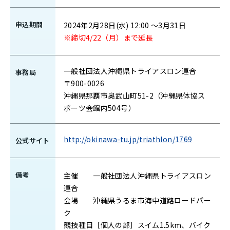
申込期間
2024年2月28日(水) 12:00 ～3月31日
※締切4/22（月）まで延長
一般社団法人沖縄県トライアスロン連合
事務局
〒900-0026
沖縄県那覇市奥武山町51-2（沖縄県体協ス
ポーツ会館内504号）
http://okinawa-tu.jp/triathlon/1769
公式サイト
備考
主催
一般社団法人沖縄県トライアスロン
連合
会場 沖縄県うるま市海中道路ロードパー
ク
競技種目［個人の部］スイム1.5km、バイク