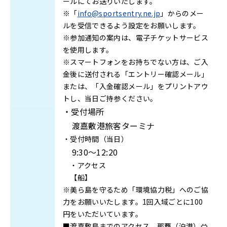
ールにてお送りいたします。
※「
info@sportsentry.ne.jp
」からのメー
ルを受信できるよう設定をお願いします。
※参加通知の案内は、電子チケットサービス
を使用します。
※スマートフォンをお持ちでない方は、ご入
金後に送付される「エントリー確認メール」
または、「入金確認メール」をプリントアウ
トし、当日ご持参ください。
・受付場所
渡嘉敷港旅客ターミナ
・受付時間（当日）
9:30～12:20
・アクセス
【船】
※美ら島を守るため「環境協力税」へのご協
力をお願いいたします。1回入域ごとに100
円をいただいています。
■渡嘉敷島までのアクセス 那覇（泊港）⇔