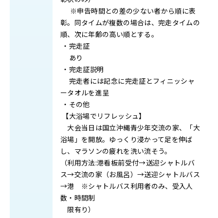
※申告時間との差の少ない者から順に表
彰。同タイムが複数の場合は、完走タイムの
順、次に年齢の高い順とする。
・完走証
あり
・
完走証説明
完走者には記念に完走証とフィニッシャ
ータオルを進呈
・
その他
【大浴場でリフレッシュ】
大会当日は国立沖縄青少年交流の家、「大
浴場」を開放。ゆっくり浸かって足を伸ば
し、マラソンの疲れを洗い流そう。
（利用方法:港看板前受付→送迎シャトルバ
ス→交流の家（お風呂）→送迎シャトルバス
→港 ※シャトルバス利用者のみ、受入人
数・時間制
限有り）