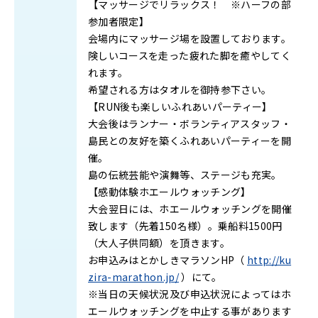
【マッサージでリラックス！ ※ハーフの部
参加者限定】
会場内にマッサージ場を設置しております。
険しいコースを走った疲れた脚を癒やしてく
れます。
希望される方はタオルを御持参下さい。
【RUN後も楽しいふれあいパーティー】
大会後はランナー・ボランティアスタッフ・
島民との友好を築くふれあいパーティーを開
催。
島の伝統芸能や演舞等、ステージも充実。
【感動体験ホエールウォッチング】
大会翌日には、ホエールウォッチングを開催
致します（先着150名様）。乗船料1500円
（大人子供同額）を頂きます。
お申込みはとかしきマラソンHP（
http://ku
zira-marathon.jp/
）にて。
※当日の天候状況及び申込状況によってはホ
エールウォッチングを中止する事があります