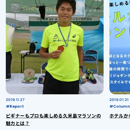
2019.11.27
2016.01.31
#Report
#Column
ビギナーもプロも楽しめる久米島マラソンの
ホテルか
魅力とは？