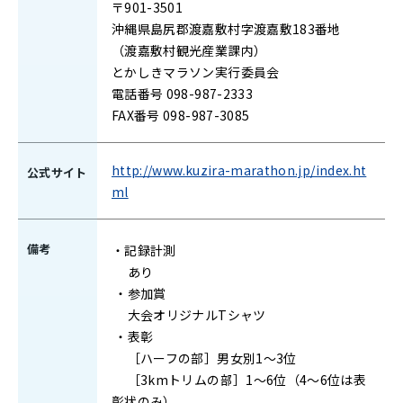
〒901-3501
沖縄県島尻郡渡嘉敷村字渡嘉敷183番地
（渡嘉敷村観光産業課内）
とかしきマラソン実行委員会
電話番号 098-987-2333
FAX番号 098-987-3085
http://www.kuzira-marathon.jp/index.ht
公式サイト
ml
備考
・記録計測
あり
・
参加賞
大会オリジナルTシャツ
・
表彰
［ハーフの部］男女別1～3位
［3kmトリムの部］1～6位（4～6位は表
彰状のみ）