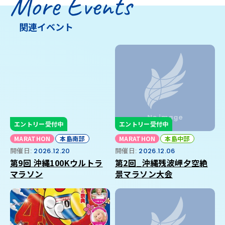
More Events
関連イベント
エントリー受付中
エントリー受付中
MARATHON
本島南部
MARATHON
本島中部
開催日:
2026.12.20
開催日:
2026.12.06
第9回 沖縄100Kウルトラ
第2回_沖縄残波岬夕空絶
マラソン
景マラソン大会