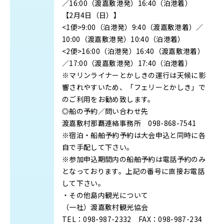
／16:00（渡嘉敷港発）16:40（泊港着）
【2月4日（日）】
<1便>9:00（泊港発）9:40（渡嘉敷港着）／
10:00（渡嘉敷港発）10:40（泊港着）
<2便>16:00（泊港発）16:40（渡嘉敷港着）
／17:00（渡嘉敷港発）17:40（泊港着）
※マリンライナーとかしきの運行は天候に影
響されやすいため、「フェリーとかしき」で
のご利用をお勧め致します。
◎船の予約／問い合わせ先
渡嘉敷村那覇連絡事務所 098-868-7541
※宿泊・船舶予約予約は大会申込と同時に各
自で手配して下さい。
※参加申込期間内の船舶予約は電話予約のみ
となっております。上記の番号に直接お電話
して下さい。
・その他島内観光について
（一社）渡嘉敷村観光協会
TEL：098-987-2332 FAX：098-987-234