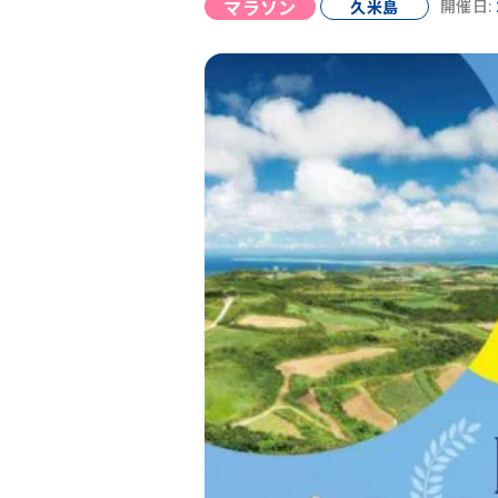
マラソン
久米島
開催日: