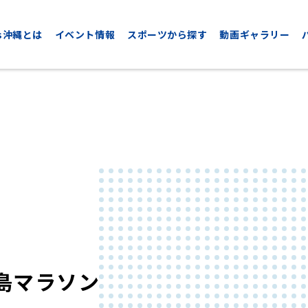
nds沖縄とは
イベント情報
スポーツから探す
動画ギャラリー
CYCLING
GOLF
サイクリング
ゴルフ
米島マラソン