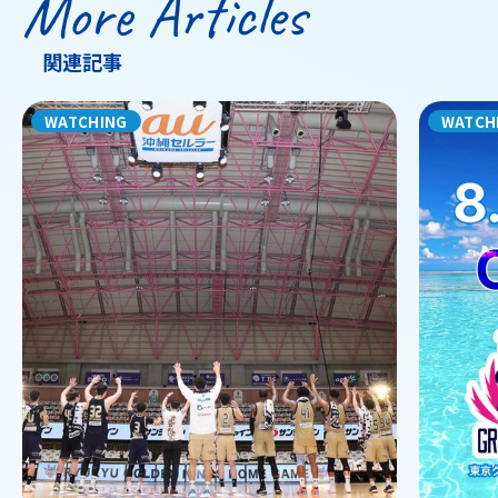
More Articles
関連記事
WATCHING
WATCH