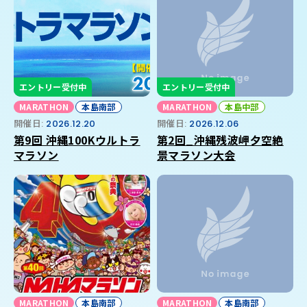
エントリー受付中
エントリー受付中
MARATHON
本島南部
MARATHON
本島中部
開催日:
2026.12.20
開催日:
2026.12.06
第9回 沖縄100Kウルトラ
第2回_沖縄残波岬夕空絶
マラソン
景マラソン大会
MARATHON
本島南部
MARATHON
本島南部