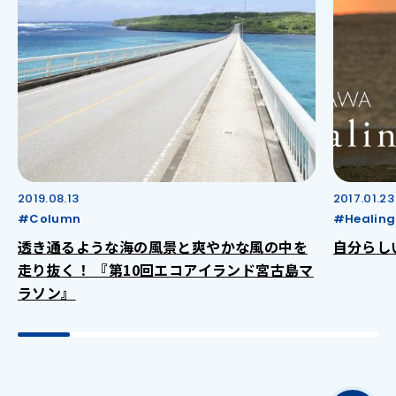
2019.08.13
2017.01.23
#Column
#Healing
透き通るような海の風景と爽やかな風の中を
自分らし
走り抜く！ 『第10回エコアイランド宮古島マ
ラソン』