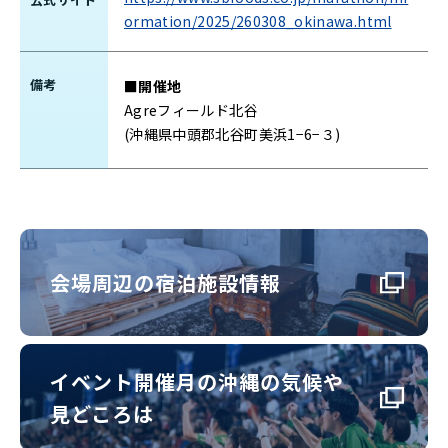
ormation/2025/260308_okinawa.html
備考
■開催地
Agreフィールド北谷
(沖縄県中頭郡北谷町美浜1−6−３)
会場周辺の宿泊施設情報
イベント開催月の沖縄の気候や
見どころは