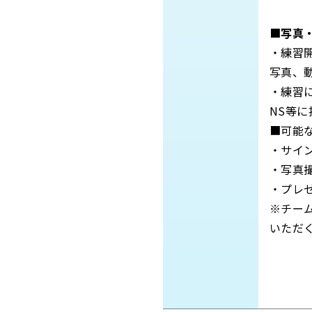
■写真
・練習
写真、
・練習
NS等
■可能
・サイ
・写真
・プレ
※チー
いただ