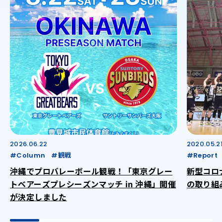
2026.06.22
2020.05.2
#Column
#観戦
#Report
沖縄でプロバレーボール観戦！「東京グレー
新型コロ
トベアーズプレシーズンマッチ in 沖縄」開催
の取り組
が決定しました