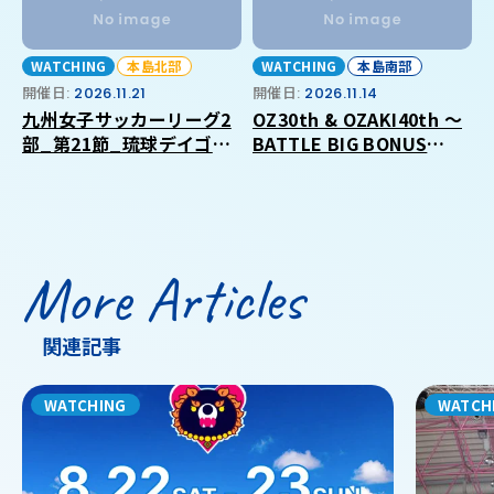
WATCHING
本島北部
WATCHING
本島南部
開催日:
2026.11.21
開催日:
2026.11.14
九州女子サッカーリーグ2
OZ30th & OZAKI40th ～
部_第21節_琉球デイゴス
BATTLE BIG BONUS
_VS_福岡大学
2026 in OKINAWA～
More Articles
関連記事
WATCHING
WATCH