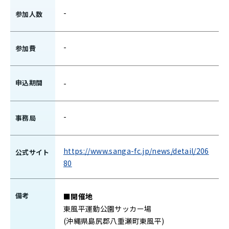
-
参加人数
-
参加費
申込期間
-
-
事務局
https://www.sanga-fc.jp/news/detail/206
公式サイト
80
備考
■開催地
東風平運動公園サッカー場
(沖縄県島尻郡八重瀬町東風平)