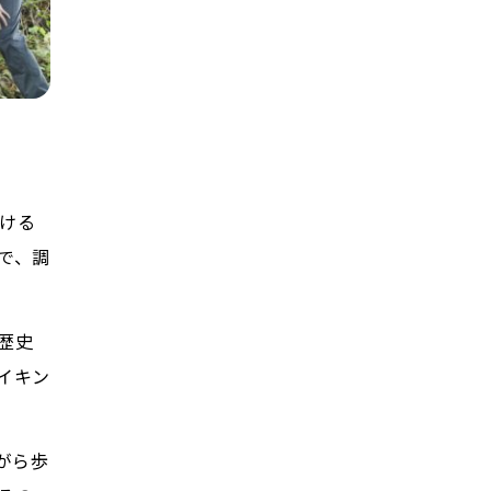
ける
で、調
歴史
イキン
がら歩