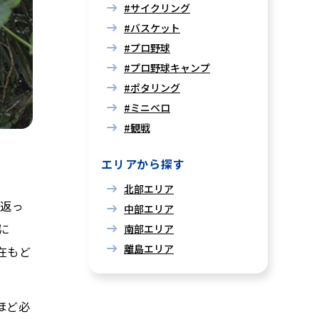
#サイクリング
#バスケット
#プロ野球
#プロ野球キャンプ
#ポタリング
#ミニベロ
#観戦
エリアから探す
北部エリア
り返っ
中部エリア
に
南部エリア
離島エリア
在もど
ほど必