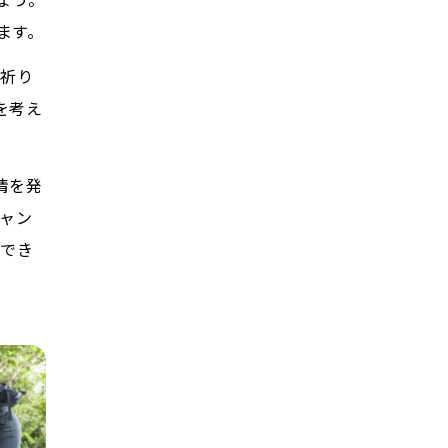
ます。
 祈り
を考え
情を発
ャン
ができ