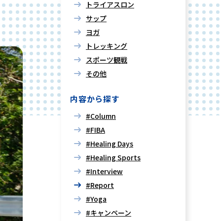
トライアスロン
サップ
ヨガ
トレッキング
スポーツ観戦
その他
内容から探す
#Column
#FIBA
#Healing Days
#Healing Sports
#Interview
#Report
#Yoga
#キャンペーン