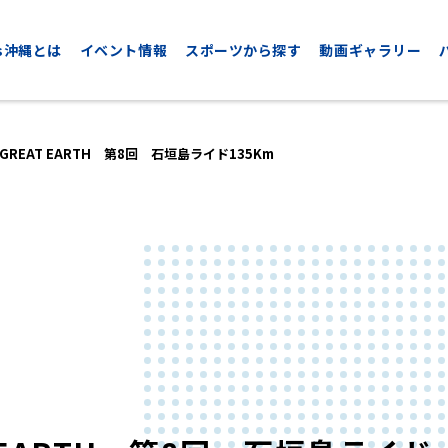
nds沖縄とは
イベント情報
スポーツから探す
動画ギャラリー
REAT EARTH 第8回 石垣島ライド135Km
CYCLING
GOLF
サイクリング
ゴルフ